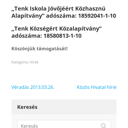
„Tenk Iskola Jövőjéért Közhasznú
Alapítvány” adószáma: 18592041-1-10
„Tenk Községért Közalapítvány”
adószáma: 18580813-1-10
Köszönjük támogatását!
Kategória:
Hírek
Bejegyzés
Véradás 2013.03.26.
Közös Hivatal hírei
navigáció
Keresés