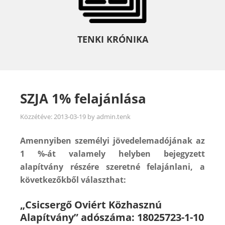
TENKI KRÓNIKA
SZJA 1% felajánlása
Közzétéve:
2013-03-19
by
admin.tenk
Amennyiben személyi jövedelemadójának az
1 %-át valamely helyben bejegyzett
alapítvány részére szeretné felajánlani, a
következőkből választhat:
„Csicsergő Oviért Közhasznú
Alapítvány” adószáma: 18025723-1-10