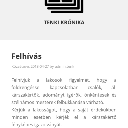
TENKI KRÓNIKA
Felhívás
Közzétéve:
2013-04-27
by
admin.tenk
Felhívjuk a lakosok figyelmét, hogy a
földrengéssel kapcsolatban csalók, ál-
kárszakértők, adományt ígérők, önkéntesek és
szélhámos mesterek felbukkanása várható.
Kérjük a lakosságot, hogy a saját érdekükben
minden esetben kérjék el a kárszakértő
fényképes igazolványát.