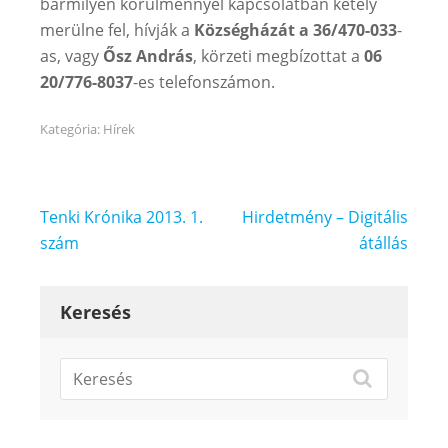
bármilyen körülménnyel kapcsolatban kétely
merülne fel, hívják a
Községházát a 36/470-033
-
as, vagy
Ősz András
, körzeti megbízottat a
06
20/776-8037
-es telefonszámon.
Kategória:
Hírek
Bejegyzés
Tenki Krónika 2013. 1.
Hirdetmény – Digitális
navigáció
szám
átállás
Keresés