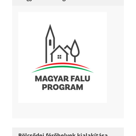
Bölcsődei férőhelyek kialakítása