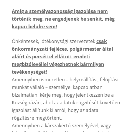
Amíg a személyazonosság igazolása nem
történik meg, ne engedjenek be senkit, még
kapun belülre sem!
Önkéntesek, jótékonysági szervezetek
csak
önkormányzati fejléces, polgármester által
aláírt és pecséttel ellátott eredeti
megbízólevéllel végezhetnek bármilyen
tevékenységet!
Amennyiben ismeretlen – helyreállítási, felújítási
munkát vállaló – személlyel kapcsolatban
bizalmatlan, kérje meg, hogy jelentkezzen be a
Községházán, ahol az adatok rögzítését követően
igazolást állítunk ki arról, hogy az adatai
rögzítésre megtörtént.
Amennyiben a kárszakértő személyével, vagy