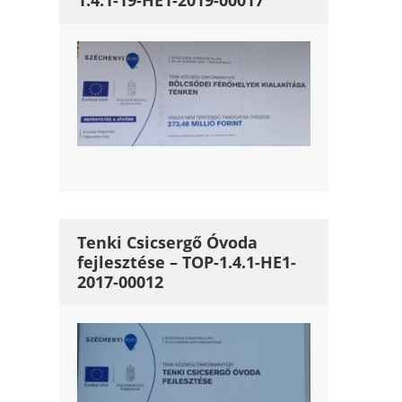
1.4.1-19-HE1-2019-00017
Tenki Csicsergő Óvoda
fejlesztése – TOP-1.4.1-HE1-
2017-00012