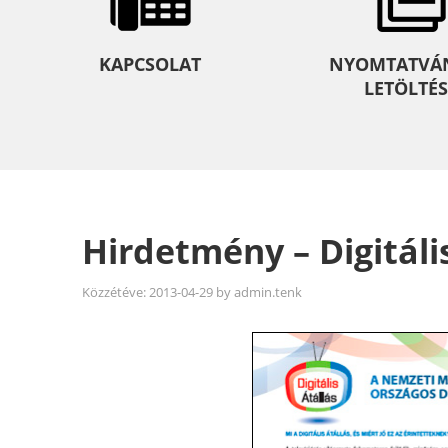
KAPCSOLAT
NYOMTATVÁ
LETÖLTÉS
Hirdetmény – Digitális
Közzétéve:
2013-04-29
by
admin.tenk