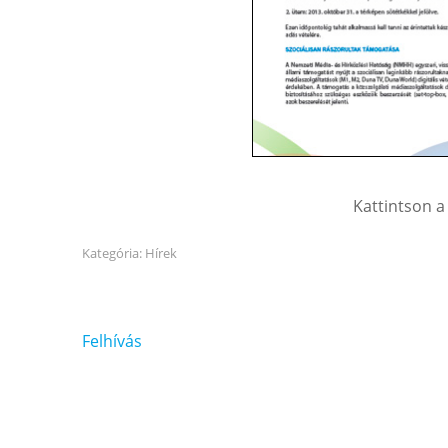
Kattintson a
Kategória:
Hírek
Bejegyzés
Felhívás
navigáció