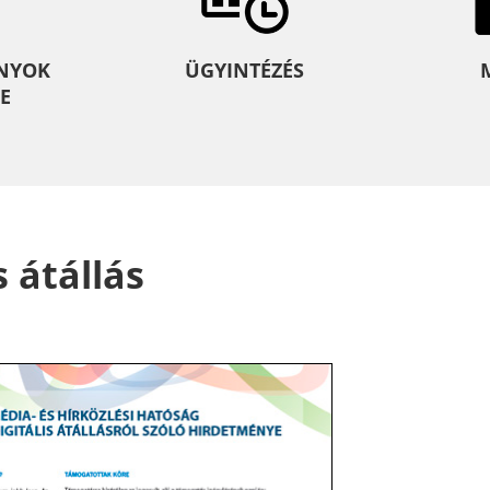
NYOK
ÜGYINTÉZÉS
E
 átállás