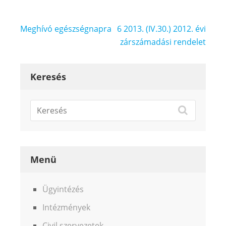
Bejegyzés
Meghívó egészségnapra
6 2013. (IV.30.) 2012. évi
navigáció
zárszámadási rendelet
Keresés
Menü
Ügyintézés
Intézmények
Civil szervezetek