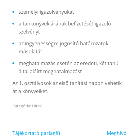
személyi igazolványukat
a tankönyvek árának befizetését igazoló
szelvényt
az ingyenességre jogosító határozatok
másolatát
meghatalmazás esetén az eredeti, két tanú
által aláírt meghatalmazást
Az 1. osztályosok az első tanítási napon vehetik
át a könyveiket.
Kategória:
Hírek
Bejegyzés
Tájékoztató parlagfű
Meghívó