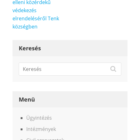
navigáció
elleni közérdekű
védekezés
elrendeléséről Tenk
községben
Keresés
Menü
Ügyintézés
Intézmények