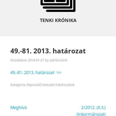
TENKI KRÓNIKA
49.-81. 2013. határozat
Közzétéve:
2014-01-21
by
admin.tenk
49.-81. 2013. határozat >>
Kategória:
Képviselő testületi határozatok
Bejegyzés
Meghívó
2/2012. (II.3.)
navigáció
önkormányzati