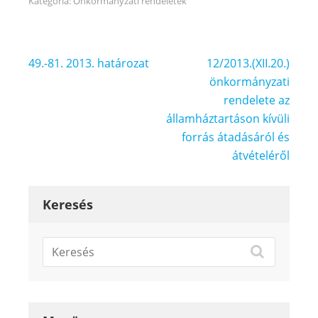
Kategória:
Önkormányzati rendeletek
Bejegyzés
49.-81. 2013. határozat
12/2013.(XII.20.)
navigáció
önkormányzati
rendelete az
államháztartáson kívüli
forrás átadásáról és
átvételéről
Keresés