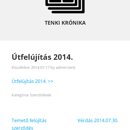
TENKI KRÓNIKA
Útfelújítás 2014.
Közzétéve:
2014-07-17
by
admin.tenk
Útfelújítás 2014. >>
Kategória:
Szerződések
Bejegyzés
Temető felújítás
Vérdás 2014.07.30.
navigáció
szerződés