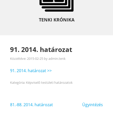
TENKI KRÓNIKA
91. 2014. határozat
Közzétéve:
2015-02-25
by
admin.tenk
91. 2014. határozat >>
Kategória:
Képviselő testületi határozatok
Bejegyzés
81.-88. 2014. határozat
Ügyintézés
navigáció