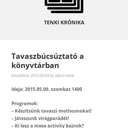
TENKI KRÓNIKA
Tavaszbúcsúztató a
könyvtárban
Közzétéve:
2015-05-03
by
admin.tenk
Ideje: 2015.05.09. szombat 1400
Programok:
– Készítsünk tavaszi motívumokat!
– Játsszunk virágparádét!
– Ki lesz a mese activity bajnok?