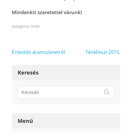
Mindenkit szeretettel várunk!
Kategória:
Hírek
Bejegyzés
Értesítés áramszünetről
TenkFeszt 2015.
navigáció
Keresés
Menü