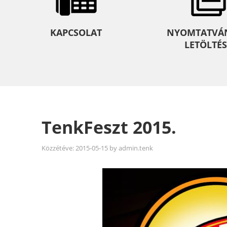
KAPCSOLAT
NYOMTATVÁ
LETÖLTÉS
TenkFeszt 2015.
Közzétéve:
2015-05-15
by
admin.tenk