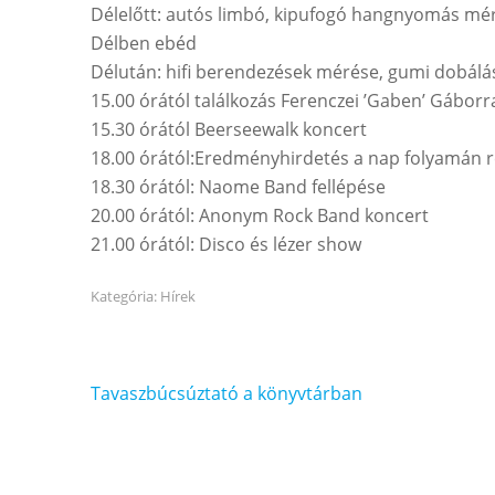
Délelőtt: autós limbó, kipufogó hangnyomás mé
Délben ebéd
Délután: hifi berendezések mérése, gumi dobálá
15.00 órától találkozás Ferenczei ’Gaben’ Gáborral
15.30 órától Beerseewalk koncert
18.00 órától:Eredményhirdetés a nap folyamán r
18.30 órától: Naome Band fellépése
20.00 órától: Anonym Rock Band koncert
21.00 órától: Disco és lézer show
Kategória:
Hírek
Bejegyzés
Tavaszbúcsúztató a könyvtárban
navigáció