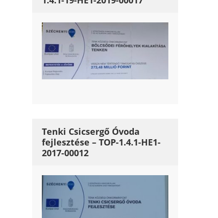
1.4.1-19-HE1-2019-00017
Tenki Csicsergő Óvoda
fejlesztése – TOP-1.4.1-HE1-
2017-00012