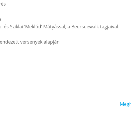
rés
s
 és Sziklai ’Meklód’ Mátyással, a Beerseewalk tagjaival.
endezett versenyek alapján
Megh