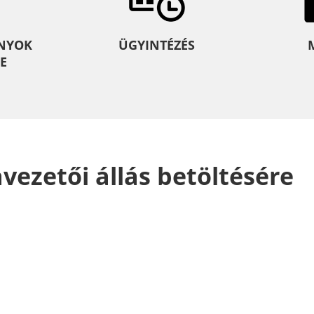
NYOK
ÜGYINTÉZÉS
E
avezetői állás betöltésére