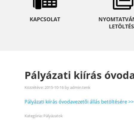
KAPCSOLAT
NYOMTATVÁ
LETÖLTÉS
Pályázati kiírás óvod
Közzétéve:
2015-10-16
by
admin.tenk
Pályázati kiírás óvodavezetői állás betöltésére >>
Kategória:
Pályázatok