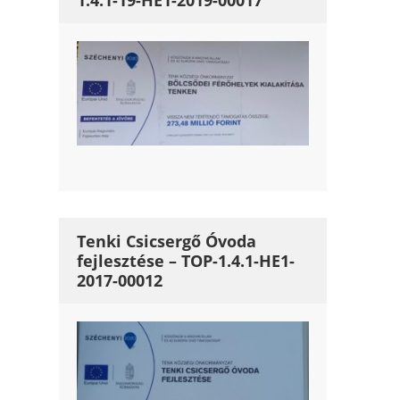
1.4.1-19-HE1-2019-00017
Tenki Csicsergő Óvoda
fejlesztése – TOP-1.4.1-HE1-
2017-00012