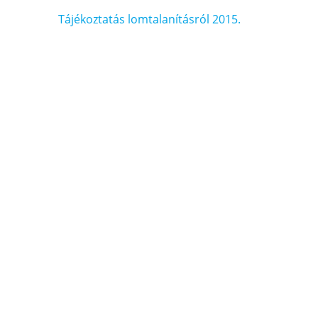
Bejegyzés
Tájékoztatás lomtalanításról 2015.
navigáció