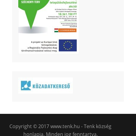
Copyright © 2017 www.tenk.hu - Tenk község
honlapja. Minden jog fenntartva.