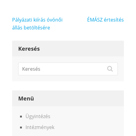
Bejegyzés
Pályázati kiírás óvónői
ÉMÁSZ értesítés
navigáció
állás betöltésére
Keresés
Menü
Ügyintézés
Intézmények