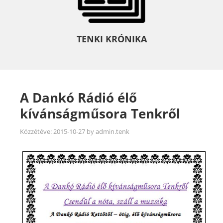
TENKI KRÓNIKA
A Dankó Rádió élő
kívánságműsora Tenkről
Közzétéve:
2015-10-27
by
admin.tenk