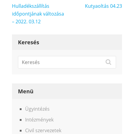
Bejegyzés
Hulladékszállítás
Kutyaoltás 04.23
navigáció
időpontjának változása
– 2022. 03.12
Keresés
Menü
Ügyintézés
Intézmények
Civil szervezetek