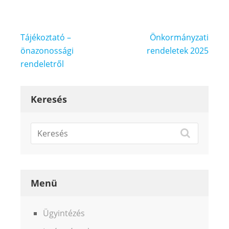
Bejegyzés
Tájékoztató –
Önkormányzati
navigáció
önazonossági
rendeletek 2025
rendeletről
Keresés
Menü
Ügyintézés