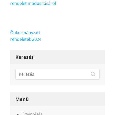
rendelet módosításáról
Bejegyzés
Önkormányzati
navigáció
rendeletek 2024
Keresés
Menü
Ügyintézés