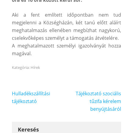
Aki a fent említett időpontban nem tud
megjelenni a Községházán, két tanú előtt aláírt
meghatalmazás ellenében megbízhat nagykorú,
cselekvőképes személyt a támogatás átvételére.
A meghatalmazott személyi igazolványát hozza
magával.
Kategória:
Hírek
Bejegyzés
Hulladékszállítási
Tájékoztató szociális
navigáció
tájékoztató
tűzifa kérelem
benyújtásáról
Keresés